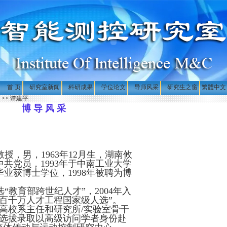
首 页
研究室新闻
科研成果
学位论文
导师风采
研究生之窗
繁體中文
>>
谭建平
博 导 风 采
授，男，1963年12月生，湖南攸
共党员，1993年于中南工业大学
业获博士学位，1998年被聘为博
入选“教育部跨世纪人才”，2004年入
纪百千万人才工程国家级人选”。
重点高校系主任和研究所/实验室骨干
”选拔录取以高级访问学者身份赴