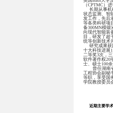
英国Bath大
（CPTMC）
长期从事机
状态监测、智
发工作，先后
等
各类
科研项
备300MN模
向现代智能装
目，研发了超
统等创新技术
研究成果获
十大科技进展
二等奖3次，
软件著作权20
士、硕士100
曾任湖南
工程协会副秘
等职，享受国
学院教授委员
近期主要学