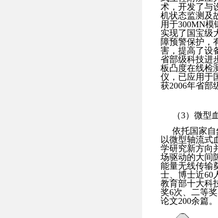
术，开发了与
机状态监测及
用于300MN
实现了国宝级
障预警保护，
害，提高了设备
省部级科技进
板凸度在线检
仪，已应用于
获2006年省
（3）微型
依托国家自
以微型轴流式
学研究新方向
场驱动的大间
能量无线传输
士、博士近60
教育部十大科
奖6次、二等奖
论文200余篇。