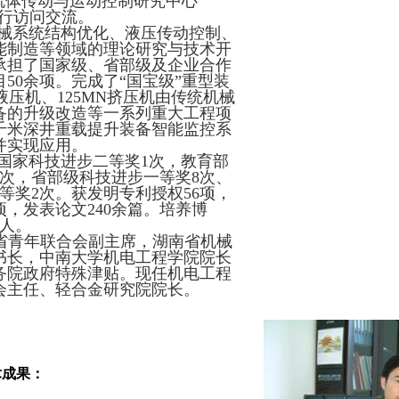
学流体传动与运动控制研究中心
进行访问交流。
械系统结构优化、液压传动控制、
能制造等领域的理论研究与技术开
承担了国家级、省部级及企业合作
目50余项。完成了“国宝级”重型装
锻液压机、125MN挤压机由传统机械
备的升级改造等一系列重大工程项
千米深井重载提升装备智能监控系
并实现应用。
国家科技进步二等奖1次，教育部
1次，省部级科技进步一等奖8次、
三等奖2次。获发明专利
授权
56项，
项，发表论文240余篇。培养博
余人。
省青年联合会副主席，湖南省机械
书长，中南大学机电工程学院院长
务院政府特殊津贴。
现任机电工程
会主任、轻合金研究院院长。
术成果：