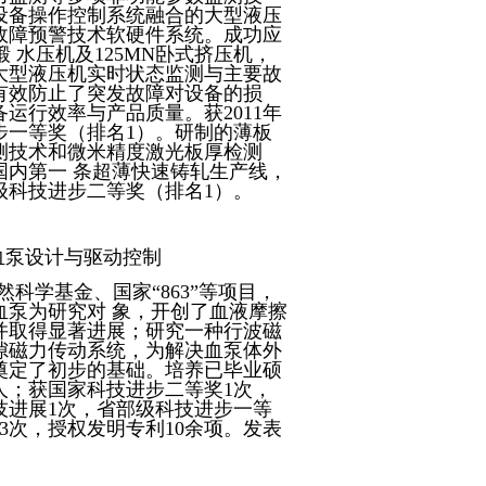
设备操作控制系统融合的大型液压
故障预警技术软硬件系统。成功应
模锻 水压机及125MN卧式挤压机，
大型液压机实时状态监测与主要故
有效防止了突发故障对设备的损
运行效率与产品质量。获2011年
步一等奖（排名1）
。
研制的薄板
测技术和微米精度激光板厚检测
国内第一 条超薄快速铸轧生产线，
部级科技进步二等奖（排名1）。
血泵设计与驱动控制
然科学基金、国家“863”等项目，
血泵为研究对 象，开创了血液摩擦
并取得显著进展；研究一种行波磁
隙磁力传动系统，为解决血泵体外
奠定了初步的基础。
培养已毕业硕
人；获国家科技进步二等奖1次，
技进展1次，省部级科技进步一等
3次，授权发明专利10余项。发表