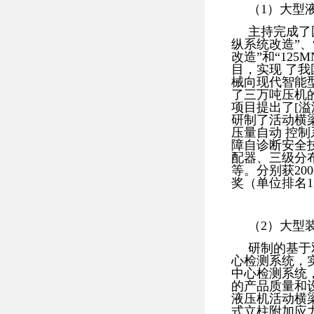
（1）大型
主持完成了
纵系统改造”、
改造”和“12
目，实现 了
械向现代智能
了三万吨压机
项目提出了[溢
研制了活动横
压量自动 控
障自诊断安全
配器、三级分
等。分别获200
奖（单位排名
（2）大型
研制的基于
心检测系统，
中心检测系统
的产品质量和
液压机活动横
式立柱附加应