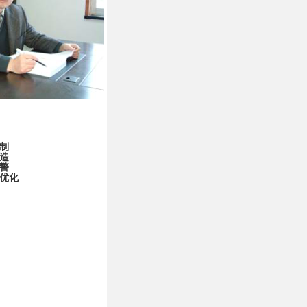
制
造
警
优化