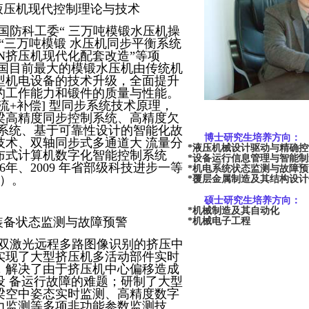
液压机现代控制理论与技术
国防科工委“ 三万吨模锻水压机操
“三万吨模锻 水压机同步平衡系统
5MN挤压机现代化配套改造”等项
我国目前最大的模锻水压机由传统机
型机电设备的技术升级，全面提升
的工作能力和锻件的质量与性能。
流+补偿] 型同步系统技术原理，
梁高精度同步控制系统、高精度欠
制系统、基于可靠性设计的智能化故
博士研究生培养方向：
技术、双轴同步式多通道大 流量分
*液压机械设计驱动
与精确控
布式计算机数字化智能控制系统
*设备运行信息管理与智能制
6年、2009 年省部级科技进步一等
*机电系统状态监测与故障预
1）。
*覆层金属制造及其结构设计
硕士研究生培养方向：
*机械制造及其自动化
装备状态监测与故障预警
*机械电子工程
双激光远程多路图像识别的挤压中
实现了大型挤压机多活动部件实时
，解决了由于挤压机中心偏移造成
设 备运行故障的难题；研制了大型
梁空中姿态实时监测、高精度数字
力监测等多项非功能参数监测技