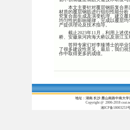
本文主要针对覆层钢筋复合界
材质的覆层钢筋进行组织性能分析
究复合面生成及演变机理。建立覆
均匀性的影响规律，完成以覆层均
产提供理论及技术指导。
截止
2023年11月，利用上
桥、安徽泉河跨海大桥以及浙江玉
答辩专家们对李臻博士的毕业
了很多建设性意见，最后，我们祝
作中取得更多的成绩。
地址：湖南.长沙.麓山南路中南大学新机电
Copyright @ 2006-2018 csut
湘ICP备18003253号